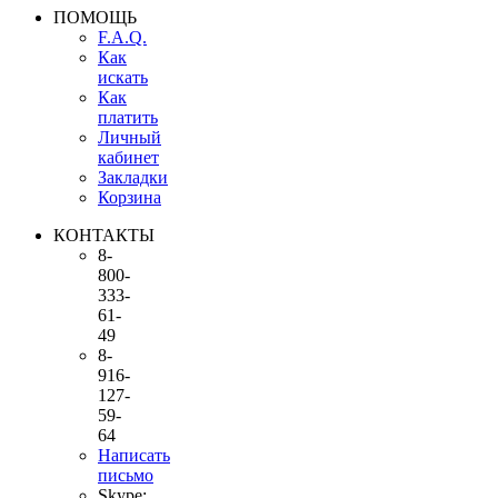
ПОМОЩЬ
F.A.Q.
Как
искать
Как
платить
Личный
кабинет
Закладки
Корзина
КОНТАКТЫ
8-
800-
333-
61-
49
8-
916-
127-
59-
64
Написать
письмо
Skype: