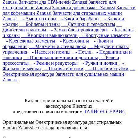
Zanussi
Запчасти для СВЧ-печей Zanussi
Запчасти для
холодильников Zanussi
Запчасти для вытяжек Zanussi
Запчасти
для кофемашин Zanussi
Запчасти для стиральных машин
Zanussi
- Амортизаторы
- Баки и барабаны
- Блоки и
модули
- Бойлеры и тэны
- Датчики и термостаты
-
Двигатели и моторы
- Замки блокировки двери
- Клапаны
и краны
- Кнопки и выключатели
- Корпусные элементы
- Крепежные элементы
- Крестовины
- Люки и
обрамления
- Манжеты и стекла люка
- Модули и платы
управления
- Насосы и помпы
- Петли
- Подшипники и
сальники
- Порошкоприемники и дозаторы
- Реле и
прессостаты
- Ремни и редукторы
- Ручки и ножки
-
Фильтры и мешки
- Шкивы и штоки
- Шланги и трубки
-
Электрическая арматура
Запчасти для сушильных машин
Zanussi
Каталог оригинальных запасных частей и
аксессуаров Electrolux
представлен сервисным центром
ТАЛИОН СЕРВИС
Оригинальные Электрическая арматура для стиральных
машин Zanussi со склада производителя