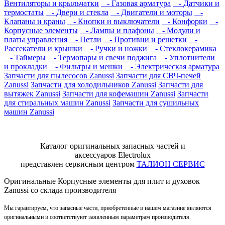
Вентиляторы и крыльчатки
- Газовая арматура
- Датчики и
термостаты
- Двери и стекла
- Двигатели и моторы
-
Клапаны и краны
- Кнопки и выключатели
- Конфорки
-
Корпусные элементы
- Лампы и плафоны
- Модули и
платы управления
- Петли
- Противни и решетки
-
Рассекатели и крышки
- Ручки и ножки
- Стеклокерамика
- Таймеры
- Термопары и свечи поджига
- Уплотнители
и прокладки
- Фильтры и мешки
- Электрическая арматура
Запчасти для пылесосов Zanussi
Запчасти для СВЧ-печей
Zanussi
Запчасти для холодильников Zanussi
Запчасти для
вытяжек Zanussi
Запчасти для кофемашин Zanussi
Запчасти
для стиральных машин Zanussi
Запчасти для сушильных
машин Zanussi
Каталог оригинальных запасных частей и
аксессуаров Electrolux
представлен сервисным центром
ТАЛИОН СЕРВИС
Оригинальные Корпусные элементы для плит и духовок
Zanussi со склада производителя
Мы гарантируем, что запасные части, приобретенные в нашем магазине являются
оригинальными и соответствуют заявленным параметрам производителя.