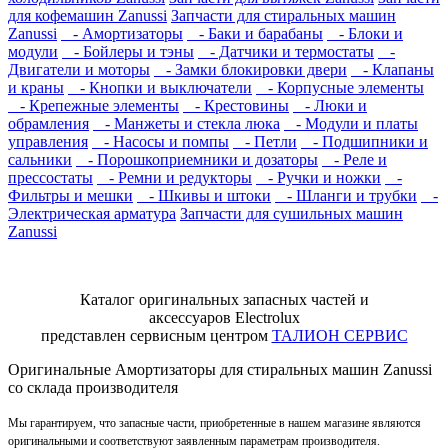
для кофемашин Zanussi
Запчасти для стиральных машин
Zanussi
- Амортизаторы
- Баки и барабаны
- Блоки и
модули
- Бойлеры и тэны
- Датчики и термостаты
-
Двигатели и моторы
- Замки блокировки двери
- Клапаны
и краны
- Кнопки и выключатели
- Корпусные элементы
- Крепежные элементы
- Крестовины
- Люки и
обрамления
- Манжеты и стекла люка
- Модули и платы
управления
- Насосы и помпы
- Петли
- Подшипники и
сальники
- Порошкоприемники и дозаторы
- Реле и
прессостаты
- Ремни и редукторы
- Ручки и ножки
-
Фильтры и мешки
- Шкивы и штоки
- Шланги и трубки
-
Электрическая арматура
Запчасти для сушильных машин
Zanussi
Каталог оригинальных запасных частей и
аксессуаров Electrolux
представлен сервисным центром
ТАЛИОН СЕРВИС
Оригинальные Амортизаторы для стиральных машин Zanussi
со склада производителя
Мы гарантируем, что запасные части, приобретенные в нашем магазине являются
оригинальными и соответствуют заявленным параметрам производителя.