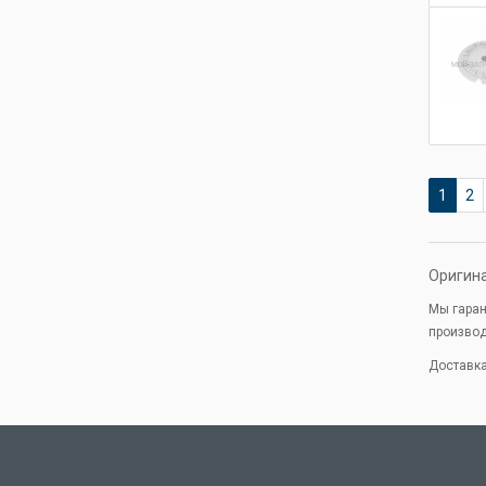
1
2
Оригина
Мы гаран
произво
Доставка