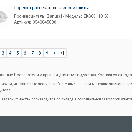
Горелка рассекатель газовой плиты
Производитель:
Zanussi
Модель:
EKG601101X
Артикул:
3540045030
3
4
5
6
7
8
9
>
>|
льные Рассекатели и крышки для плит и духовок Zanussi со склад
тируем, что запасные части, приобретенные в нашем магазине являются о
дителя.
 запасных частей производится со склада в оригинальной заводской упаков