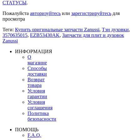
СТАТУСЫ
.
Пожалуйста
авторизуйтесь
или
зарегистрируйтесь
для
просмотра
Теги:
Купить оригинальные запчасти Zanussi
,
Тэн духовки
,
3570635015
,
EZB53430AK
,
Запчасти для плит и духовок
Zanussi
ИНФОРМАЦИЯ
О
магазине
Способы
доставки
Возврат
товара
Условия
гарантии
Условия
соглашения
Политика
безопасности
ПОМОЩЬ
F.A.Q.