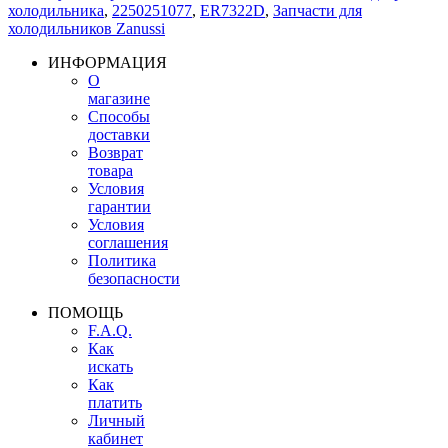
холодильника
,
2250251077
,
ER7322D
,
Запчасти для
холодильников Zanussi
ИНФОРМАЦИЯ
О
магазине
Способы
доставки
Возврат
товара
Условия
гарантии
Условия
соглашения
Политика
безопасности
ПОМОЩЬ
F.A.Q.
Как
искать
Как
платить
Личный
кабинет