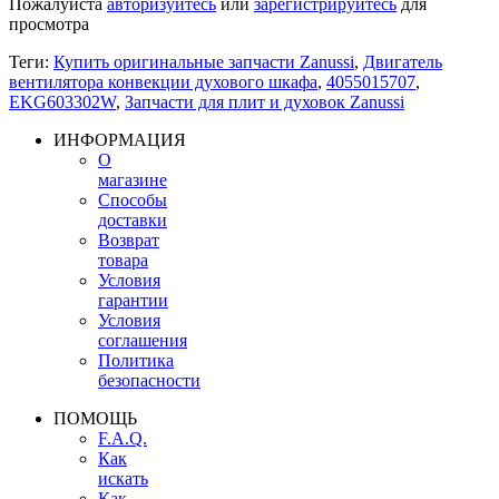
Пожалуйста
авторизуйтесь
или
зарегистрируйтесь
для
просмотра
Теги:
Купить оригинальные запчасти Zanussi
,
Двигатель
вентилятора конвекции духового шкафа
,
4055015707
,
EKG603302W
,
Запчасти для плит и духовок Zanussi
ИНФОРМАЦИЯ
О
магазине
Способы
доставки
Возврат
товара
Условия
гарантии
Условия
соглашения
Политика
безопасности
ПОМОЩЬ
F.A.Q.
Как
искать
Как