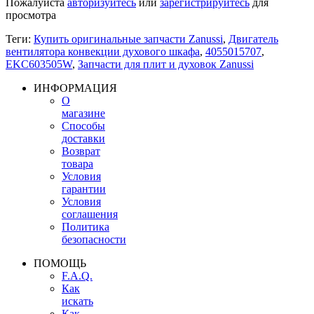
Пожалуйста
авторизуйтесь
или
зарегистрируйтесь
для
просмотра
Теги:
Купить оригинальные запчасти Zanussi
,
Двигатель
вентилятора конвекции духового шкафа
,
4055015707
,
EKC603505W
,
Запчасти для плит и духовок Zanussi
ИНФОРМАЦИЯ
О
магазине
Способы
доставки
Возврат
товара
Условия
гарантии
Условия
соглашения
Политика
безопасности
ПОМОЩЬ
F.A.Q.
Как
искать
Как